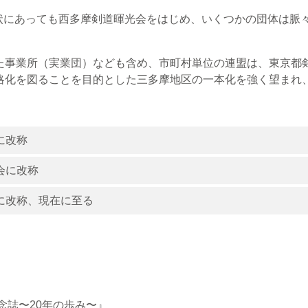
にあっても西多摩剣道暉光会をはじめ、いくつかの団体は脈
事業所（実業団）なども含め、市町村単位の連盟は、東京都剣
簡略化を図ることを目的とした三多摩地区の一本化を強く望まれ
に改称
会に改称
盟に改称、現在に至る
念誌〜20年の歩み〜』