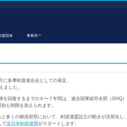
加盟団体
事務局
４月に多摩剣道連合会としての発足。
迎えました。
主権を回復するまでの６〜７年間は、連合国軍総司令部（GHQ
奨励も制限を加えられます。
多くの都道府県において、剣道連盟設立の動きが活発化し、1
して
全日本剣道連盟
がスタートします。