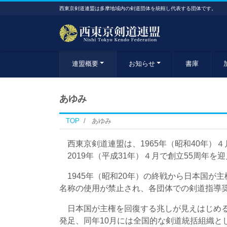
西東京剣道連盟は多摩地域内の剣道団体を統轄し代表する団体です。
連盟概要
お知らせ
書庫
あゆみ
TOP
あゆみ
西東京剣道連盟は、1965年（昭和40年）
2019年（平成31年）４月で創立55周年を
1945年（昭和20年）の終戦から日本国が
名称の使用が禁止され、各団体での剣道指導
日本国が主権を回復する兆しが見えはじめると
発足、同年10月には全国的な剣道統括組織と