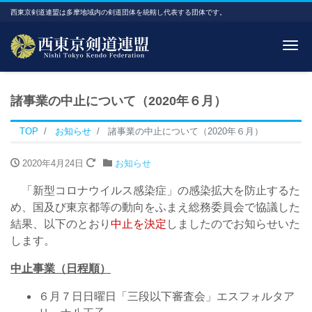
西東京剣道連盟は多摩地域内の剣道団体を統轄し代表する団体です。
Me
諸事業の中止について（2020年６月）
TOP
お知らせ
諸事業の中止について（2020年６月）
2020年4月24日
お知らせ
「新型コロナウイルス感染症」の感染拡大を防止するた
め、国及び東京都等の動向をふまえ総務委員会で協議した
結果、以下のとおり
中止を決定
しましたのでお知らせいた
します。
中止事業（日程順）
６月７日日曜日「三段以下審査会」エスフォルタア